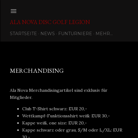
Direkt zum Hauptbereich
ALA NOVA DISC GOLF LEGION
STARTSEITE
NEWS
FUNTURNIERE
MEHR…
Eingestellt von
Ala Nova Disc Golf Legion
MERCHANDISING
Ala Nova Merchandisingartikel sind exklusiv für
Mitglieder.
Club T-Shirt schwarz: EUR 20,-
Wettkampf-Funktionsshirt weiß: EUR 30,-
Kappe weiß, one size: EUR 20,-
Kappe schwarz oder grau, S/M oder L/XL: EUR
30,-