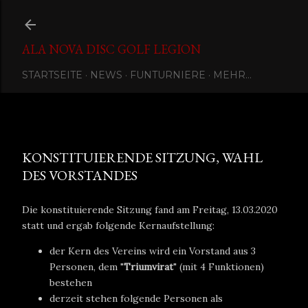
Direkt zum Hauptbereich
ALA NOVA DISC GOLF LEGION
STARTSEITE
NEWS
FUNTURNIERE
MEHR…
Eingestellt von
Ala Nova Disc Golf Legion
März 13, 2020
KONSTITUIERENDE SITZUNG, WAHL
DES VORSTANDES
Die konstituierende Sitzung fand am Freitag, 13.03.2020
statt und ergab folgende Kernaufstellung:
der Kern des Vereins wird ein Vorstand aus 3
Personen, dem "
Triumvirat
" (mit 4 Funktionen)
bestehen
derzeit stehen folgende Personen als