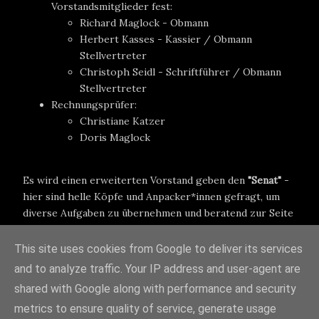
Vorstandsmitglieder fest:
Richard Maglock - Obmann
Herbert Kasses - Kassier / Obmann
Stellvertreter
Christoph Seidl - Schriftführer / Obmann
Stellvertreter
Rechnungsprüfer:
Christiane Katzer
Doris Maglock
Es wird einen erweiterten Vorstand geben den
"Senat"
-
hier sind helle Köpfe und Anpacker*innen gefragt, um
diverse Aufgaben zu übernehmen und beratend zur Seite
zu stehen.
This site uses cookies from Google to deliver its services
Möchtest du deine Mithilfe anbieten? Dann zögere nicht
and to analyze traffic. Your IP address and user-agent are
und melde dich!
shared with Google along with performance and security
alanova.discgolflegion@gmail.com
metrics to ensure quality of service, generate usage