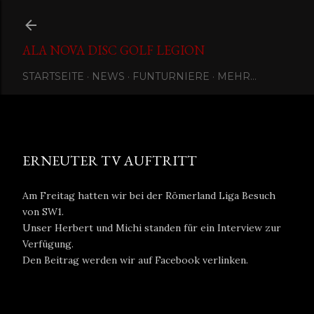
Direkt zum Hauptbereich
ALA NOVA DISC GOLF LEGION
STARTSEITE
NEWS
FUNTURNIERE
MEHR…
Eingestellt von
Ala Nova Disc Golf Legion
Juli 17, 2020
ERNEUTER TV AUFTRITT
Am Freitag hatten wir bei der Römerland Liga Besuch
von SW1.
Unser Herbert und Michi standen für ein Interview zur
Verfügung.
Den Beitrag werden wir auf Facebook verlinken.