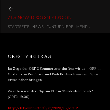
Direkt zum Hauptbereich
ALA NOVA DISC GOLF LEGION
STARTSEITE
NEWS
FUNTURNIERE
MEHR…
Eingestellt von
Ala Nova Disc Golf Legion
Juli 13, 2020
ORF2 TV BEITRAG
Im Zuge der ORF 2 Sommertour durften wir dem ORF in
Gestalt von Pia Seiser und Rudi Roubinek unseren Sport
etwas näher bringen.
Zu sehen war der Clip am 13.7. in "Bundesland heute"
(ORF2, 19:00).
http://letyour.putterfly.at/2020/07/orf-2-