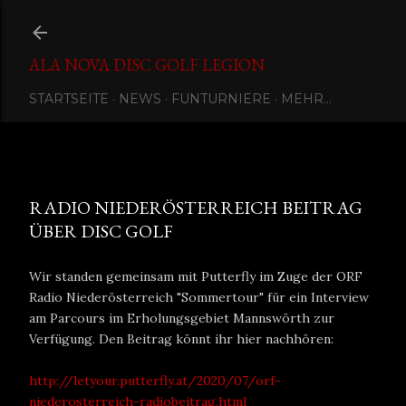
Direkt zum Hauptbereich
ALA NOVA DISC GOLF LEGION
STARTSEITE
NEWS
FUNTURNIERE
MEHR…
Eingestellt von
Ala Nova Disc Golf Legion
Juli 13, 2020
RADIO NIEDERÖSTERREICH BEITRAG
ÜBER DISC GOLF
Wir standen gemeinsam mit Putterfly im Zuge der ORF
Radio Niederösterreich "Sommertour" für ein Interview
am Parcours im Erholungsgebiet Mannswörth zur
Verfügung. Den Beitrag könnt ihr hier nachhören:
http://letyour.putterfly.at/2020/07/orf-
niederosterreich-radiobeitrag.html