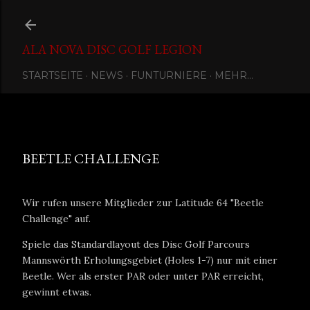
Direkt zum Hauptbereich
ALA NOVA DISC GOLF LEGION
STARTSEITE
NEWS
FUNTURNIERE
MEHR…
Eingestellt von
Ala Nova Disc Golf Legion
Januar 25, 2021
BEETLE CHALLENGE
Wir rufen unsere Mitglieder zur Latitude 64 "Beetle
Challenge" auf.
Spiele das Standardlayout des Disc Golf Parcours
Mannswörth Erholungsgebiet (Holes 1-7) nur mit einer
Beetle. Wer als erster PAR oder unter PAR erreicht,
gewinnt etwas.