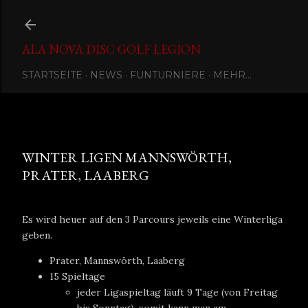
Direkt zum Hauptbereich
ALA NOVA DISC GOLF LEGION
STARTSEITE
NEWS
FUNTURNIERE
MEHR…
Eingestellt von
Ala Nova Disc Golf Legion
November 13, 2021
WINTER LIGEN MANNSWÖRTH,
PRATER, LAABERG
Es wird heuer auf den 3 Parcours jeweils eine Winterliga
geben.
Prater, Mannswörth, Laaberg
15 Spieltage
jeder Ligaspieltag läuft 9 Tage (von Freitag