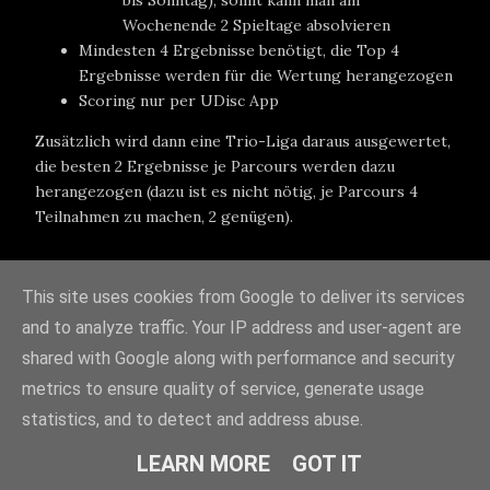
bis Sonntag), somit kann man am
Wochenende 2 Spieltage absolvieren
Mindesten 4 Ergebnisse benötigt, die Top 4
Ergebnisse werden für die Wertung herangezogen
Scoring nur per UDisc App
Zusätzlich wird dann eine Trio-Liga daraus ausgewertet,
die besten 2 Ergebnisse je Parcours werden dazu
herangezogen (dazu ist es nicht nötig, je Parcours 4
Teilnahmen zu machen, 2 genügen).
Weitere Details folgen auf
Putterfly.at
- Stay tuned!
This site uses cookies from Google to deliver its services
and to analyze traffic. Your IP address and user-agent are
shared with Google along with performance and security
metrics to ensure quality of service, generate usage
statistics, and to detect and address abuse.
LEARN MORE
GOT IT