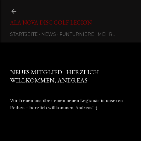
Direkt zum Hauptbereich
ALA NOVA DISC GOLF LEGION
STARTSEITE
NEWS
FUNTURNIERE
MEHR…
Eingestellt von
Ala Nova Disc Golf Legion
Januar 04, 2022
NEUES MITGLIED - HERZLICH
WILLKOMMEN, ANDREAS
Wir freuen uns über einen neuen Legionär in unseren
Reihen - herzlich willkommen, Andreas! :)