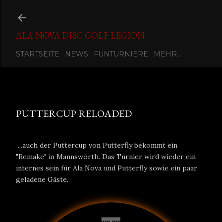
Direkt zum Hauptbereich
ALA NOVA DISC GOLF LEGION
STARTSEITE
NEWS
FUNTURNIERE
MEHR…
Eingestellt von
Ala Nova Disc Golf Legion
April 09, 2023
PUTTERCUP RELOADED
...auch der Puttercup von Putterfly bekommt ein
"Remake" in Mannswörth. Das Turnier wird wieder ein
internes sein für Ala Nova und Putterfly sowie ein paar
geladene Gäste.